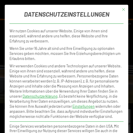
MENÜ
Mit die
DATENSCHUTZEINSTELLUNGEN
DISCLAIMER
DATENSCHUTZ
IMPRESSUM
Wir nutzen Cookies auf unserer Website. Einige von ihnen sind
essenziell, während andere uns helfen, diese Website und Ihre
Erfahrung zu verbessern.
Wenn Sie unter 16 Jahre alt sind und Ihre Einwilligung zu optionalen
Services geben möchten, müssen Sie Ihre Erziehungsberechtigten um
Erlaubnis bitten.
Wir verwenden Cookies und andere Technologien auf unserer Website.
Einige von ihnen sind essenziell, während andere uns helfen, diese
Website und Ihre Erfahrung zu verbessern.
Personenbezogene Daten
können verarbeitet werden (z. B. IP-Adressen), z. B. für personalisierte
Anzeigen und Inhalte oder die Messung von Anzeigen und Inhalten.
Weitere Informationen über die Verwendung Ihrer Daten finden Sie in
unserer
Datenschutzerklärung
.
Es besteht keine Verpflichtung, in die
Verarbeitung Ihrer Daten einzuwilligen, um dieses Angebot zu nutzen.
Sie können Ihre Auswahl jederzeit unter
Einstellungen
widerrufen oder
anpassen.
Bitte beachten Sie, dass aufgrund individueller Einstellungen
möglicherweise nicht alle Funktionen der Website verfügbar sind.
Einige Services verarbeiten personenbezogene Daten in den USA. Mit
Ihrer Einwilligung zur Nutzung dieser Services willigen Sie auch in die