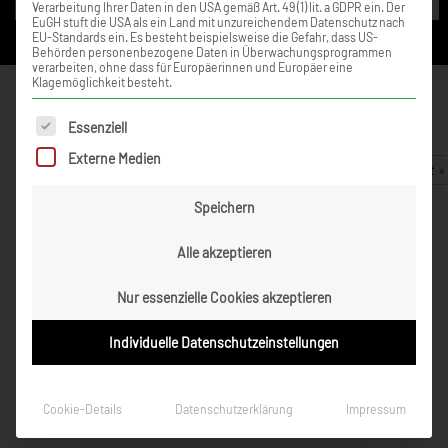
Verarbeitung Ihrer Daten in den USA gemäß Art. 49 (1) lit. a GDPR ein. Der
EuGH stuft die USA als ein Land mit unzureichendem Datenschutz nach
EU-Standards ein. Es besteht beispielsweise die Gefahr, dass US-
Behörden personenbezogene Daten in Überwachungsprogrammen
verarbeiten, ohne dass für Europäerinnen und Europäer eine
Klagemöglichkeit besteht.
ADAC TCR Germany
Oschersleben 2017 – Rennen 1
Es folgt eine Liste der Service-Gruppen, für die eine Einwilligung ert
Essenziell
Externe Medien
02. August 2017
Zurück zur Artikelübersicht »
Speichern
Alle akzeptieren
Nur essenzielle Cookies akzeptieren
Individuelle Datenschutzeinstellungen
Cookie-Details
Datenschutzerklärung
Impressum