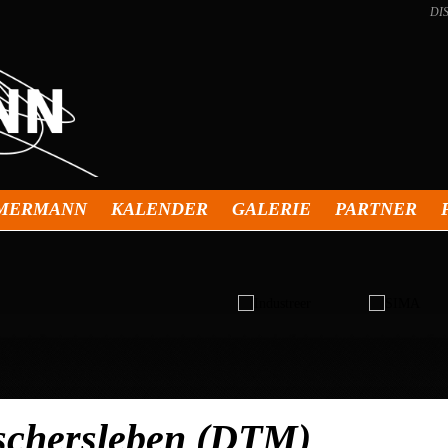
DI
MMERMANN
KALENDER
GALERIE
PARTNER
chersleben (DTM)