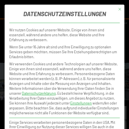
MENÜ
Mit die
DATENSCHUTZEINSTELLUNGEN
DISCLAIMER
DATENSCHUTZ
IMPRESSUM
Wir nutzen Cookies auf unserer Website. Einige von ihnen sind
essenziell, während andere uns helfen, diese Website und Ihre
Erfahrung zu verbessern.
Wenn Sie unter 16 Jahre alt sind und Ihre Einwilligung zu optionalen
Services geben möchten, müssen Sie Ihre Erziehungsberechtigten um
Erlaubnis bitten.
Wir verwenden Cookies und andere Technologien auf unserer Website.
Einige von ihnen sind essenziell, während andere uns helfen, diese
Website und Ihre Erfahrung zu verbessern.
Personenbezogene Daten
können verarbeitet werden (z. B. IP-Adressen), z. B. für personalisierte
Anzeigen und Inhalte oder die Messung von Anzeigen und Inhalten.
Weitere Informationen über die Verwendung Ihrer Daten finden Sie in
unserer
Datenschutzerklärung
.
Es besteht keine Verpflichtung, in die
Verarbeitung Ihrer Daten einzuwilligen, um dieses Angebot zu nutzen.
Sie können Ihre Auswahl jederzeit unter
Einstellungen
widerrufen oder
anpassen.
Bitte beachten Sie, dass aufgrund individueller Einstellungen
möglicherweise nicht alle Funktionen der Website verfügbar sind.
Einige Services verarbeiten personenbezogene Daten in den USA. Mit
Ihrer Einwilligung zur Nutzung dieser Services willigen Sie auch in die