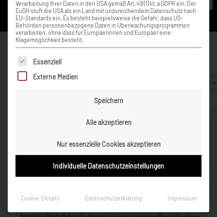
Verarbeitung Ihrer Daten in den USA gemäß Art. 49 (1) lit. a GDPR ein. Der
EuGH stuft die USA als ein Land mit unzureichendem Datenschutz nach
EU-Standards ein. Es besteht beispielsweise die Gefahr, dass US-
Behörden personenbezogene Daten in Überwachungsprogrammen
verarbeiten, ohne dass für Europäerinnen und Europäer eine
Klagemöglichkeit besteht.
Zimmermann ohne Punkte in
Zandvoort
Es folgt eine Liste der Service-Gruppen, für die eine Einwilligung ert
Essenziell
Externe Medien
16. Juli 2021
Zurück zur Artikelübersicht »
Speichern
Alle akzeptieren
Nur essenzielle Cookies akzeptieren
Individuelle Datenschutzeinstellungen
Cookie-Details
Datenschutzerklärung
Impressum