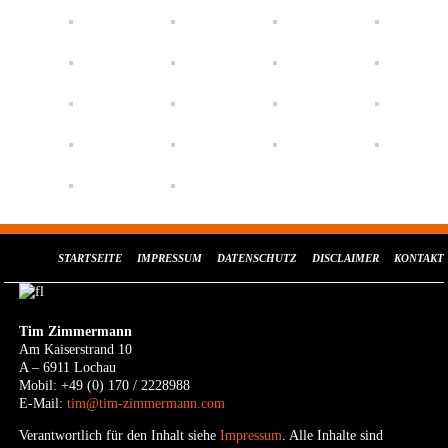
STARTSEITE
IMPRESSUM
DATENSCHUTZ
DISCLAIMER
KONTAKT
Tim Zimmermann
Am Kaiserstrand 10
A – 6911 Lochau
Mobil: +49 (0) 170 / 2228988
E-Mail:
tim@tim-zimmermann.com
Verantwortlich für den Inhalt siehe
Impressum
. Alle Inhalte sind