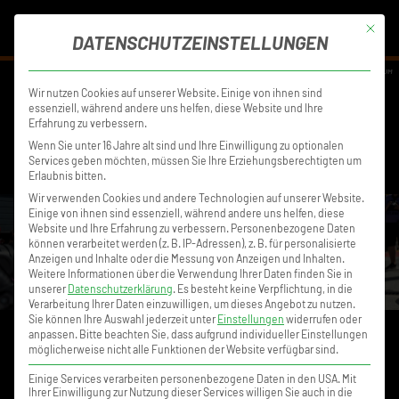
MENÜ
Mit die
DATENSCHUTZEINSTELLUNGEN
DISCLAIMER
DATENSCHUTZ
IMPRESSUM
Wir nutzen Cookies auf unserer Website. Einige von ihnen sind
essenziell, während andere uns helfen, diese Website und Ihre
Erfahrung zu verbessern.
Wenn Sie unter 16 Jahre alt sind und Ihre Einwilligung zu optionalen
Services geben möchten, müssen Sie Ihre Erziehungsberechtigten um
Erlaubnis bitten.
Wir verwenden Cookies und andere Technologien auf unserer Website.
Einige von ihnen sind essenziell, während andere uns helfen, diese
Website und Ihre Erfahrung zu verbessern.
Personenbezogene Daten
können verarbeitet werden (z. B. IP-Adressen), z. B. für personalisierte
Anzeigen und Inhalte oder die Messung von Anzeigen und Inhalten.
Weitere Informationen über die Verwendung Ihrer Daten finden Sie in
unserer
Datenschutzerklärung
.
Es besteht keine Verpflichtung, in die
Verarbeitung Ihrer Daten einzuwilligen, um dieses Angebot zu nutzen.
Sie können Ihre Auswahl jederzeit unter
Einstellungen
widerrufen oder
anpassen.
Bitte beachten Sie, dass aufgrund individueller Einstellungen
möglicherweise nicht alle Funktionen der Website verfügbar sind.
Einige Services verarbeiten personenbezogene Daten in den USA. Mit
Ihrer Einwilligung zur Nutzung dieser Services willigen Sie auch in die