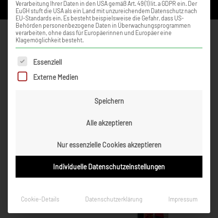
Verarbeitung Ihrer Daten in den USA gemäß Art. 49 (1) lit. a GDPR ein. Der
EuGH stuft die USA als ein Land mit unzureichendem Datenschutz nach
EU-Standards ein. Es besteht beispielsweise die Gefahr, dass US-
Behörden personenbezogene Daten in Überwachungsprogrammen
Saison 2008
verarbeiten, ohne dass für Europäerinnen und Europäer eine
Klagemöglichkeit besteht.
Zurück zur Artikelübersicht »
Es folgt eine Liste der Service-Gruppen, für die eine Einwilligung ert
Essenziell
Externe Medien
Speichern
Alle akzeptieren
Nur essenzielle Cookies akzeptieren
Individuelle Datenschutzeinstellungen
Cookie-Details
Datenschutzerklärung
Impressum