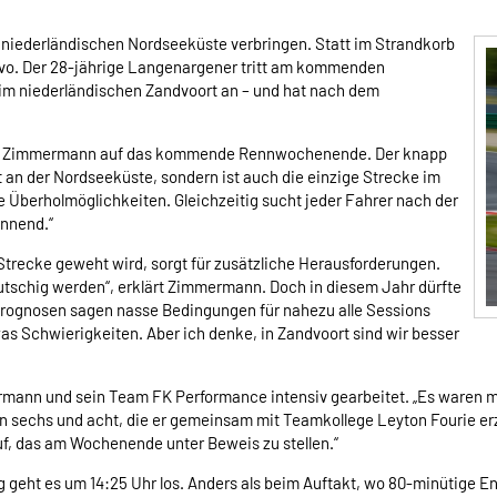
iederländischen Nordseeküste verbringen. Statt im Strandkorb
Evo. Der 28-jährige Langenargener tritt am kommenden
m niederländischen Zandvoort an – und hat nach dem
 sich Zimmermann auf das kommende Rennwochenende. Der knapp
kt an der Nordseeküste, sondern ist auch die einzige Strecke im
he Überholmöglichkeiten. Gleichzeitig sucht jeder Fahrer nach der
annend.“
Strecke geweht wird, sorgt für zusätzliche Herausforderungen.
rutschig werden“, erklärt Zimmermann. Doch in diesem Jahr dürfte
rognosen sagen nasse Bedingungen für nahezu alle Sessions
was Schwierigkeiten. Aber ich denke, in Zandvoort sind wir besser
mann und sein Team FK Performance intensiv gearbeitet. „Es waren 
n sechs und acht, die er gemeinsam mit Teamkollege Leyton Fourie erz
auf, das am Wochenende unter Beweis zu stellen.“
 geht es um 14:25 Uhr los. Anders als beim Auftakt, wo 80-minütige 