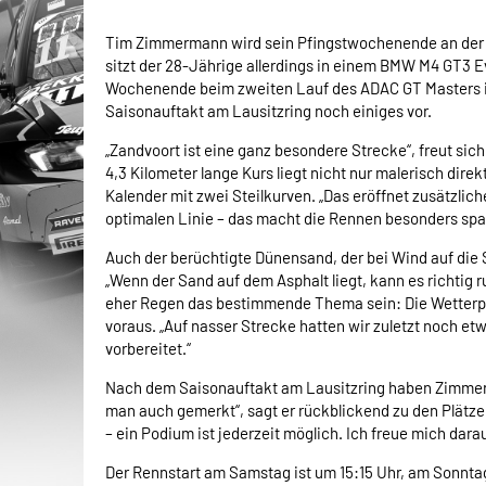
Tim Zimmermann wird sein Pfingstwochenende an der n
sitzt der 28-Jährige allerdings in einem BMW M4 GT3 
Wochenende beim zweiten Lauf des ADAC GT Masters i
Saisonauftakt am Lausitzring noch einiges vor.
„Zandvoort ist eine ganz besondere Strecke“, freut
4,3 Kilometer lange Kurs liegt nicht nur malerisch dire
Kalender mit zwei Steilkurven. „Das eröffnet zusätzlic
optimalen Linie – das macht die Rennen besonders sp
Auch der berüchtigte Dünensand, der bei Wind auf die 
„Wenn der Sand auf dem Asphalt liegt, kann es richtig 
eher Regen das bestimmende Thema sein: Die Wetterp
voraus. „Auf nasser Strecke hatten wir zuletzt noch et
vorbereitet.“
Nach dem Saisonauftakt am Lausitzring haben Zimmer
man auch gemerkt“, sagt er rückblickend zu den Plätze
– ein Podium ist jederzeit möglich. Ich freue mich dar
Der Rennstart am Samstag ist um 15:15 Uhr, am Sonntag