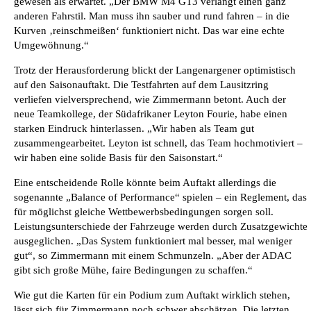
gewesen als erwartet. „Der BMW M4 GT3 verlangt einen ganz
anderen Fahrstil. Man muss ihn sauber und rund fahren – in die
Kurven ‚reinschmeißen‘ funktioniert nicht. Das war eine echte
Umgewöhnung.“
Trotz der Herausforderung blickt der Langenargener optimistisch
auf den Saisonauftakt. Die Testfahrten auf dem Lausitzring
verliefen vielversprechend, wie Zimmermann betont. Auch der
neue Teamkollege, der Südafrikaner Leyton Fourie, habe einen
starken Eindruck hinterlassen. „Wir haben als Team gut
zusammengearbeitet. Leyton ist schnell, das Team hochmotiviert –
wir haben eine solide Basis für den Saisonstart.“
Eine entscheidende Rolle könnte beim Auftakt allerdings die
sogenannte „Balance of Performance“ spielen – ein Reglement, das
für möglichst gleiche Wettbewerbsbedingungen sorgen soll.
Leistungsunterschiede der Fahrzeuge werden durch Zusatzgewichte
ausgeglichen. „Das System funktioniert mal besser, mal weniger
gut“, so Zimmermann mit einem Schmunzeln. „Aber der ADAC
gibt sich große Mühe, faire Bedingungen zu schaffen.“
Wie gut die Karten für ein Podium zum Auftakt wirklich stehen,
lässt sich für Zimmermann noch schwer abschätzen. Die letzten