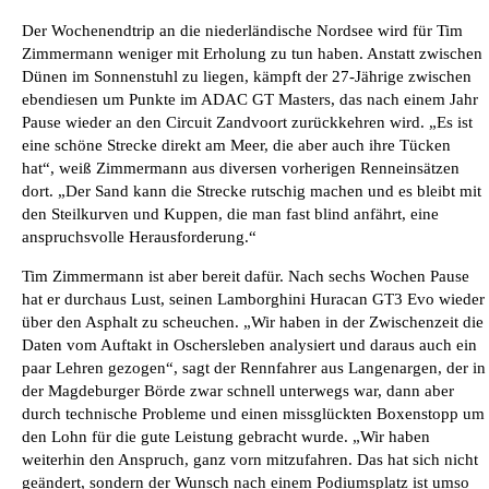
Der Wochenendtrip an die niederländische Nordsee wird für Tim
Zimmermann weniger mit Erholung zu tun haben. Anstatt zwischen
Dünen im Sonnenstuhl zu liegen, kämpft der 27-Jährige zwischen
ebendiesen um Punkte im ADAC GT Masters, das nach einem Jahr
Pause wieder an den Circuit Zandvoort zurückkehren wird. „Es ist
eine schöne Strecke direkt am Meer, die aber auch ihre Tücken
hat“, weiß Zimmermann aus diversen vorherigen Renneinsätzen
dort. „Der Sand kann die Strecke rutschig machen und es bleibt mit
den Steilkurven und Kuppen, die man fast blind anfährt, eine
anspruchsvolle Herausforderung.“
Tim Zimmermann ist aber bereit dafür. Nach sechs Wochen Pause
hat er durchaus Lust, seinen Lamborghini Huracan GT3 Evo wieder
über den Asphalt zu scheuchen. „Wir haben in der Zwischenzeit die
Daten vom Auftakt in Oschersleben analysiert und daraus auch ein
paar Lehren gezogen“, sagt der Rennfahrer aus Langenargen, der in
der Magdeburger Börde zwar schnell unterwegs war, dann aber
durch technische Probleme und einen missglückten Boxenstopp um
den Lohn für die gute Leistung gebracht wurde. „Wir haben
weiterhin den Anspruch, ganz vorn mitzufahren. Das hat sich nicht
geändert, sondern der Wunsch nach einem Podiumsplatz ist umso