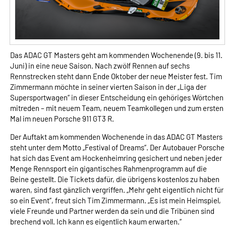
Das ADAC GT Masters geht am kommenden Wochenende (9. bis 11.
Juni) in eine neue Saison. Nach zwölf Rennen auf sechs
Rennstrecken steht dann Ende Oktober der neue Meister fest. Tim
Zimmermann möchte in seiner vierten Saison in der „Liga der
Supersportwagen“ in dieser Entscheidung ein gehöriges Wörtchen
mitreden – mit neuem Team, neuem Teamkollegen und zum ersten
Mal im neuen Porsche 911 GT3 R.
Der Auftakt am kommenden Wochenende in das ADAC GT Masters
steht unter dem Motto „Festival of Dreams“. Der Autobauer Porsche
hat sich das Event am Hockenheimring gesichert und neben jeder
Menge Rennsport ein gigantisches Rahmenprogramm auf die
Beine gestellt. Die Tickets dafür, die übrigens kostenlos zu haben
waren, sind fast gänzlich vergriffen. „Mehr geht eigentlich nicht für
so ein Event“, freut sich Tim Zimmermann. „Es ist mein Heimspiel,
viele Freunde und Partner werden da sein und die Tribünen sind
brechend voll. Ich kann es eigentlich kaum erwarten.“