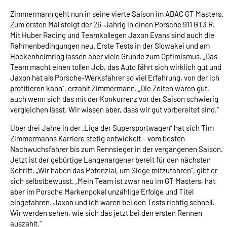
Zimmermann geht nun in seine vierte Saison im ADAC GT Masters.
Zum ersten Mal steigt der 26-Jährig in einen Porsche 911 GT3 R.
Mit Huber Racing und Teamkollegen Jaxon Evans sind auch die
Rahmenbedingungen neu. Erste Tests in der Slowakei und am
Hockenheimring lassen aber viele Gründe zum Optimismus. „Das
Team macht einen tollen Job, das Auto fährt sich wirklich gut und
Jaxon hat als Porsche-Werksfahrer so viel Erfahrung, von der ich
profitieren kann“, erzählt Zimmermann. „Die Zeiten waren gut,
auch wenn sich das mit der Konkurrenz vor der Saison schwierig
vergleichen lässt. Wir wissen aber, dass wir gut vorbereitet sind.“
Über drei Jahre in der „Liga der Supersportwagen“ hat sich Tim
Zimmermanns Karriere stetig entwickelt – vom besten
Nachwuchsfahrer bis zum Rennsieger in der vergangenen Saison.
Jetzt ist der gebürtige Langenargener bereit für den nächsten
Schritt. „Wir haben das Potenzial, um Siege mitzufahren“, gibt er
sich selbstbewusst. „Mein Team ist zwar neu im GT Masters, hat
aber im Porsche Markenpokal unzählige Erfolge und Titel
eingefahren. Jaxon und ich waren bei den Tests richtig schnell.
Wir werden sehen, wie sich das jetzt bei den ersten Rennen
auszahlt.“