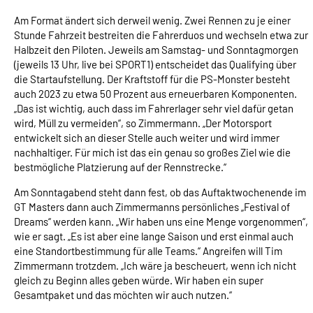
Am Format ändert sich derweil wenig. Zwei Rennen zu je einer
Stunde Fahrzeit bestreiten die Fahrerduos und wechseln etwa zur
Halbzeit den Piloten. Jeweils am Samstag- und Sonntagmorgen
(jeweils 13 Uhr, live bei SPORT1) entscheidet das Qualifying über
die Startaufstellung. Der Kraftstoff für die PS-Monster besteht
auch 2023 zu etwa 50 Prozent aus erneuerbaren Komponenten.
„Das ist wichtig, auch dass im Fahrerlager sehr viel dafür getan
wird, Müll zu vermeiden“, so Zimmermann. „Der Motorsport
entwickelt sich an dieser Stelle auch weiter und wird immer
nachhaltiger. Für mich ist das ein genau so großes Ziel wie die
bestmögliche Platzierung auf der Rennstrecke.“
Am Sonntagabend steht dann fest, ob das Auftaktwochenende im
GT Masters dann auch Zimmermanns persönliches „Festival of
Dreams“ werden kann. „Wir haben uns eine Menge vorgenommen“,
wie er sagt. „Es ist aber eine lange Saison und erst einmal auch
eine Standortbestimmung für alle Teams.“ Angreifen will Tim
Zimmermann trotzdem. „Ich wäre ja bescheuert, wenn ich nicht
gleich zu Beginn alles geben würde. Wir haben ein super
Gesamtpaket und das möchten wir auch nutzen.“