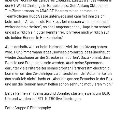
aber die Technik ein zählbares Ergebnis. Zuletzt war das wieder in
der GT World Challenge in Barcelona so. Seit Anfang Oktober ist
Tim Zimmermann im ADAC GT Masters mit seinem neuen
Teamkollegen Hugo Sasse unterwegs und kam mit ihm gleich
beim ersten Anlauf in die Punkte. „Dort müssen wir ansetzen und
weiter daran arbeiten“, so der Langenargener. „Hugo lernt schnell
und ist wirklich ein guter Rennfahrer. Ich freue mich wirklich auf
die beiden Rennen in Hockenheim.“
Auch deshalb, weil er beim Heimspiel viel Unterstützung haben
wird. Für Zimmermann ist es „sowieso großartig, dass überhaupt
wieder Zuschauer an der Strecke sein dürfen“. Dazu kommt, dass
Familie und Freunde da sein werden. Auch seine Sponsoren,
darunter viele Mitarbeiter seines größten Partners ifm electronic,
kommen um den 25-Jährigen zu unterstützen. „Im Auto merke ich
das natürlich nicht“, lacht er. „Aber die ganzen Besucher in der Box
und um die Rennen herum helfen schon sehr und motivieren mich.“
Beide Rennen am Samstag und Sonntag starten jeweils um 16:30
Uhr und werden bei RTL NITRO live übertragen.
Foto: Gruppe C Photography