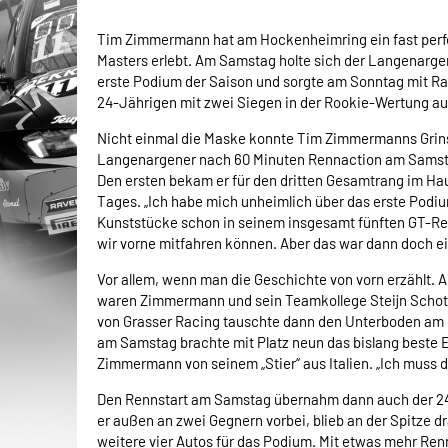
Tim Zimmermann hat am Hockenheimring ein fast perf
Masters erlebt. Am Samstag holte sich der Langenarge
erste Podium der Saison und sorgte am Sonntag mit Rang
24-Jährigen mit zwei Siegen in der Rookie-Wertung au
Nicht einmal die Maske konnte Tim Zimmermanns Grinsen
Langenargener nach 60 Minuten Rennaction am Samstag
Den ersten bekam er für den dritten Gesamtrang im Ha
Tages. „Ich habe mich unheimlich über das erste Podiu
Kunststücke schon in seinem insgesamt fünften GT-Re
wir vorne mitfahren können. Aber das war dann doch ein
Vor allem, wenn man die Geschichte von vorn erzählt. 
waren Zimmermann und sein Teamkollege Steijn Schotho
von Grasser Racing tauschte dann den Unterboden am 
am Samstag brachte mit Platz neun das bislang beste E
Zimmermann von seinem „Stier“ aus Italien. „Ich muss 
Den Rennstart am Samstag übernahm dann auch der 24-J
er außen an zwei Gegnern vorbei, blieb an der Spitze d
weitere vier Autos für das Podium. Mit etwas mehr Renn