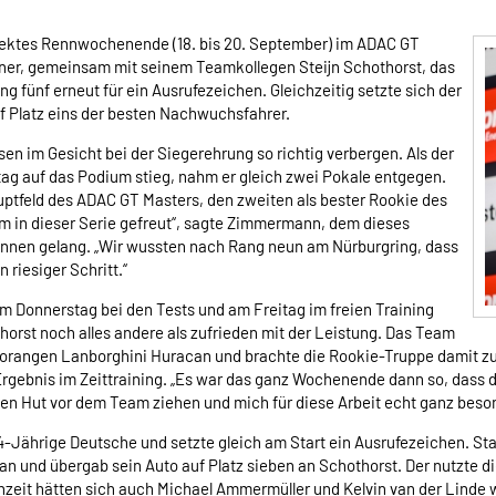
ektes Rennwochenende (18. bis 20. September) im ADAC GT
ner, gemeinsam mit seinem Teamkollegen Steijn Schothorst, das
 fünf erneut für ein Ausrufezeichen. Gleichzeitig setzte sich der
f Platz eins der besten Nachwuchsfahrer.
 im Gesicht bei der Siegerehrung so richtig verbergen. Als der
 auf das Podium stieg, nahm er gleich zwei Pokale entgegen.
uptfeld des ADAC GT Masters, den zweiten als bester Rookie des
m in dieser Serie gefreut“, sagte Zimmermann, dem dieses
nnen gelang. „Wir wussten nach Rang neun am Nürburgring, dass
 riesiger Schritt.“
Am Donnerstag bei den Tests und am Freitag im freien Training
rst noch alles andere als zufrieden mit der Leistung. Das Team
orangen Lanborghini Huracan und brachte die Rookie-Truppe damit zu
rgebnis im Zeittraining. „Es war das ganz Wochenende dann so, dass d
den Hut vor dem Team ziehen und mich für diese Arbeit echt ganz bes
ährige Deutsche und setzte gleich am Start ein Ausrufezeichen. Sta
ran und übergab sein Auto auf Platz sieben an Schothorst. Der nutzte 
zeit hätten sich auch Michael Ammermüller und Kelvin van der Linde we