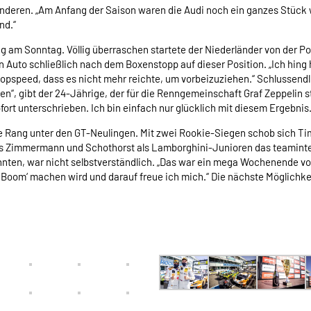
anderen. „Am Anfang der Saison waren die Audi noch ein ganzes Stück
nd.“
g am Sonntag. Völlig überraschen startete der Niederländer von der Pol
o schließlich nach dem Boxenstopp auf dieser Position. „Ich hing hint
speed, dass es nicht mehr reichte, um vorbeizuziehen.“ Schlussendlich
“, gibt der 24-Jährige, der für die Renngemeinschaft Graf Zeppelin s
fort unterschrieben. Ich bin einfach nur glücklich mit diesem Ergebnis.
e Rang unter den GT-Neulingen. Mit zwei Rookie-Siegen schob sich T
s Zimmermann und Schothorst als Lamborghini-Junioren das teaminter
nten, war nicht selbstverständlich. „Das war ein mega Wochenende von
Boom‘ machen wird und darauf freue ich mich.“ Die nächste Möglichkei