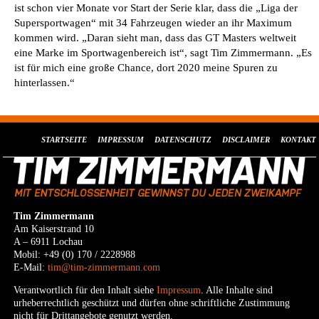
ist schon vier Monate vor Start der Serie klar, dass die „Liga der
Supersportwagen“ mit 34 Fahrzeugen wieder an ihr Maximum
kommen wird. „Daran sieht man, dass das GT Masters weltweit
eine Marke im Sportwagenbereich ist“, sagt Tim Zimmermann. „Es
ist für mich eine große Chance, dort 2020 meine Spuren zu
hinterlassen.“
STARTSEITE
IMPRESSUM
DATENSCHUTZ
DISCLAIMER
KONTAKT
Tim Zimmermann
Am Kaiserstrand 10
A – 6911 Lochau
Mobil: +49 (0) 170 / 2228988
E-Mail:
tim@tim-zimmermann.com
Verantwortlich für den Inhalt siehe
Impressum
. Alle Inhalte sind
urheberrechtlich geschützt und dürfen ohne schriftliche Zustimmung
nicht für Drittangebote genutzt werden.