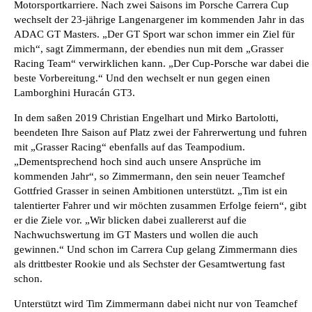
Motorsportkarriere. Nach zwei Saisons im Porsche Carrera Cup
wechselt der 23-jährige Langenargener im kommenden Jahr in das
ADAC GT Masters. „Der GT Sport war schon immer ein Ziel für
mich“, sagt Zimmermann, der ebendies nun mit dem „Grasser
Racing Team“ verwirklichen kann. „Der Cup-Porsche war dabei die
beste Vorbereitung.“ Und den wechselt er nun gegen einen
Lamborghini Huracán GT3.
In dem saßen 2019 Christian Engelhart und Mirko Bartolotti,
beendeten Ihre Saison auf Platz zwei der Fahrerwertung und fuhren
mit „Grasser Racing“ ebenfalls auf das Teampodium.
„Dementsprechend hoch sind auch unsere Ansprüche im
kommenden Jahr“, so Zimmermann, den sein neuer Teamchef
Gottfried Grasser in seinen Ambitionen unterstützt. „Tim ist ein
talentierter Fahrer und wir möchten zusammen Erfolge feiern“, gibt
er die Ziele vor. „Wir blicken dabei zuallererst auf die
Nachwuchswertung im GT Masters und wollen die auch
gewinnen.“ Und schon im Carrera Cup gelang Zimmermann dies
als drittbester Rookie und als Sechster der Gesamtwertung fast
schon.
Unterstützt wird Tim Zimmermann dabei nicht nur von Teamchef