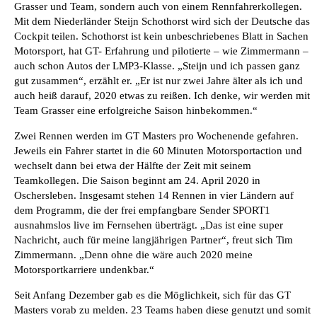
Grasser und Team, sondern auch von einem Rennfahrerkollegen.
Mit dem Niederländer Steijn Schothorst wird sich der Deutsche das
Cockpit teilen. Schothorst ist kein unbeschriebenes Blatt in Sachen
Motorsport, hat GT- Erfahrung und pilotierte – wie Zimmermann –
auch schon Autos der LMP3-Klasse. „Steijn und ich passen ganz
gut zusammen“, erzählt er. „Er ist nur zwei Jahre älter als ich und
auch heiß darauf, 2020 etwas zu reißen. Ich denke, wir werden mit
Team Grasser eine erfolgreiche Saison hinbekommen.“
Zwei Rennen werden im GT Masters pro Wochenende gefahren.
Jeweils ein Fahrer startet in die 60 Minuten Motorsportaction und
wechselt dann bei etwa der Hälfte der Zeit mit seinem
Teamkollegen. Die Saison beginnt am 24. April 2020 in
Oschersleben. Insgesamt stehen 14 Rennen in vier Ländern auf
dem Programm, die der frei empfangbare Sender SPORT1
ausnahmslos live im Fernsehen überträgt. „Das ist eine super
Nachricht, auch für meine langjährigen Partner“, freut sich Tim
Zimmermann. „Denn ohne die wäre auch 2020 meine
Motorsportkarriere undenkbar.“
Seit Anfang Dezember gab es die Möglichkeit, sich für das GT
Masters vorab zu melden. 23 Teams haben diese genutzt und somit