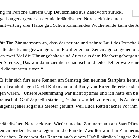
ung im Porsche Carrera Cup Deutschland aus Zandvoort zurück.
ge Langenargener an der niederländischen Nordseeküste einen
amtwertung drei Plätze gut. Schon kommendes Wochenende kann die Au
ür Tim Zimmermann an, dass der neunte und zehnte Lauf des Porsche 
atte die Teams gezwungen, mit Profilreifen auf Zeitenjagd zu gehen und 
llen zwei Mal die Uhr angehalten und Autos aus dem Kiesbett geborgen 
ter Strecke. „Das war dann ziemlich chaotisch und jeder Fehler wäre ei
d die mussten sitzen.“
 Er fuhr sich fürs erste Rennen am Samstag den neunten Startplatz herau
con-Teamkollegen David Kolkmann und Rudy van Buren lieferte er sic
agen waren. „Unsere Abstimmung war nicht optimal und ich hatte ein bis
schaft Graf Zeppelin startet. „Deshalb war ich zufrieden, als Achter ü
nargener sogar als Siebter geführt, weil Luca Rettenbacher vor ihm m
ederländischen Nordseeküste. Wieder machte Zimmermann am Start Plätz
seinen beiden Teamkollegen um die Punkte. Zwölfter war Tim Zimmerman
schrieben. Zuvor war das Rennen nach einem Unfall nämlich längere Zei