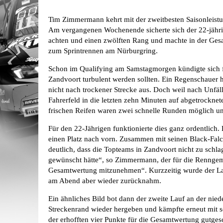
Tim Zimmermann kehrt mit der zweitbesten Saisonleist
Am vergangenen Wochenende sicherte sich der 22-jähri
achten und einen zwölften Rang und machte in der Ges
zum Sprintrennen am Nürburgring.
Schon im Qualifying am Samstagmorgen kündigte sich f
Zandvoort turbulent werden sollten. Ein Regenschauer h
nicht nach trockener Strecke aus. Doch weil nach Unfä
Fahrerfeld in die letzten zehn Minuten auf abgetrockne
frischen Reifen waren zwei schnelle Runden möglich un
Für den 22-Jährigen funktionierte dies ganz ordentlich.
einen Platz nach vorn. Zusammen mit seinen Black-Fal
deutlich, dass die Topteams in Zandvoort nicht zu schl
gewünscht hätte“, so Zimmermann, der für die Renngemein
Gesamtwertung mitzunehmen“. Kurzzeitig wurde der Lange
am Abend aber wieder zurücknahm.
Ein ähnliches Bild bot dann der zweite Lauf an der ni
Streckenrand wieder hergeben und kämpfte erneut mit 
der erhofften vier Punkte für die Gesamtwertung gutge