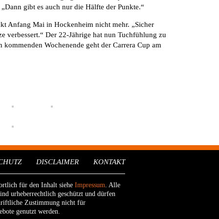
 „Dann gibt es auch nur die Hälfte der Punkte.“
akt Anfang Mai in Hockenheim nicht mehr. „Sicher
tze verbessert.“ Der 22-Jährige hat nun Tuchfühlung zu
r. Am kommenden Wochenende geht der Carrera Cup am
CHUTZ
DISCLAIMER
KONTAKT
rtlich für den Inhalt siehe
Impressum
. Alle
sind urheberrechtlich geschützt und dürfen
riftliche Zustimmung nicht für
ebote genutzt werden.