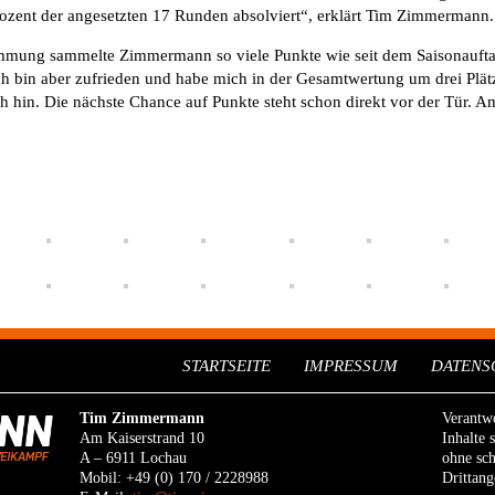
Prozent der angesetzten 17 Runden absolviert“, erklärt Tim Zimmermann.
timmung sammelte Zimmermann so viele Punkte wie seit dem Saisonauft
„Ich bin aber zufrieden und habe mich in der Gesamtwertung um drei Plä
ch hin. Die nächste Chance auf Punkte steht schon direkt vor der Tü
STARTSEITE
IMPRESSUM
DATENS
Tim Zimmermann
Verantwo
Am Kaiserstrand 10
Inhalte 
A – 6911 Lochau
ohne sch
Mobil: +49 (0) 170 / 2228988
Drittang