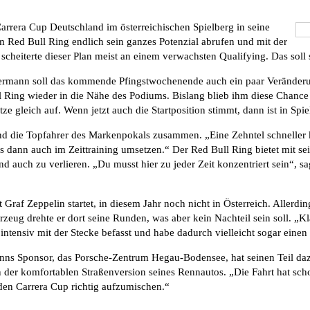
era Cup Deutschland im österreichischen Spielberg in seine
Red Bull Ring endlich sein ganzes Potenzial abrufen und mit der
eiterte dieser Plan meist an einem verwachsten Qualifying. Das soll s
mermann soll das kommende Pfingstwochenende auch ein paar Veränderu
 Ring wieder in die Nähe des Podiums. Bislang blieb ihm diese Chance 
tze gleich auf. Wenn jetzt auch die Startposition stimmt, dann ist in Sp
sind die Topfahrer des Markenpokals zusammen. „Eine Zehntel schneller
dann auch im Zeittraining umsetzen.“ Der Red Bull Ring bietet mit sei
d auch zu verlieren. „Du musst hier zu jeder Zeit konzentriert sein“, s
Graf Zeppelin startet, in diesem Jahr noch nicht in Österreich. Allerd
ug drehte er dort seine Runden, was aber kein Nachteil sein soll. „Kla
tensiv mit der Stecke befasst und habe dadurch vielleicht sogar einen k
s Sponsor, das Porsche-Zentrum Hegau-Bodensee, hat seinen Teil dazu 
n der komfortablen Straßenversion seines Rennautos. „Die Fahrt hat s
, den Carrera Cup richtig aufzumischen.“