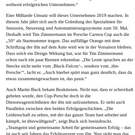
weltweit erfolgreichen Unternehmen.“
Eine Milliarde Umsatz will dieses Unternehmen 2019 machen. In
diesem Jahr jährt sich auch die Gründung des Spezialisten für
Sensoren, Steuerung und Automatisierungssysteme zum 50. Mal.
Deshalb wird Tim Zimmermann im Porsche Carrera Cup auch die
„50“ als Startnummer tragen. Das auffällige Orange mit dem
Schriftzug der ifm auf dem Auto wird wie in der Vorsaison bleiben.
Dass solch ein Design Wirkung hat, war für Tim Zimmermann
schon nach ein paar Rennen erkennbar. „Die Leute sprachen an der
Strecke nicht mehr vom ‚Black-Falcon‘-, sondern vom ‚ifm-
Porsche‘“, lacht er. „Auch hierbei spürt man ganz deutlich, dass da
etwas zusammengewachsen ist, das passt.“
Auch Martin Buck bekam Reaktionen. Nicht nur, dass er scherzhaft
gebeten wurde, den Cup-Porsche doch in die
Dienstwagenrichtlinien der ifm mit aufzunehmen. Er sieht auch
Parallelen zwischen den beiden Erfolgsgeschichten. „Die
Leidenschaft zu sehen, mit der das ganze Team hart arbeitet und
kämpft, ist überwältigend“, zeigt Buck sich beeindruckt.
„Teamgeist und gemeinsame Arbeit für gemeinsamen Erfolg – das
ist auch seit Jahren das Erfolgsrezept von ifm. Nun sieht man das