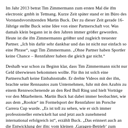
Im Jahr 2013 betrat Tim Zimmermann zum ersten Mal die ifm
electronic gmbh in Tettnang. Kurze Zeit später stand er im Büro des
Vorstandsvorsitzenden Martin Buck. Der zu dieser Zeit gerade 16-
Jährige stellte Buck seine Idee von einer Partnerschaft vor. Was
damals klein begann ist in den Jahren immer größer geworden.
Heute ist die ifm Zimmermanns größter und zugleich treuester
Partner. „Ich bin dafür sehr dankbar und das ist nicht nur einfach so
eine Phrase“, sagt Tim Zimmermann. „Ohne Partner haben Sportler
keine Chance – Rennfahrer haben die gleich gar nicht.“
Deshalb war schon zu Beginn klar, dass Tim Zimmermann nicht nur
Geld überwiesen bekommen wollte. Für ihn ist solch eine
Partnerschaft keine Einbahnstraße. Er drehte Videos mit der ifm,
brachte seine Rennautos zum Unternehmen, fuhr mit den Azubis zu
einem Rennwochenende an den Red Bull Ring und hielt Vorträge
vor den Mitarbeitern. Martin Buck hat dabei immer beobachtet, wie
aus dem „Rookie“ im Formelsport der Rennfahrer im Porsche
Carrera Cup wurde. „Es ist toll zu sehen, wie er sich immer
professioneller entwickelt hat und jetzt auch zunehmend
international erfolgreich ist“, erzählt Buck. „Das erinnert auch an
die Entwicklung der ifm: vom kleinen ‚Garagen-Betrieb‘ zum