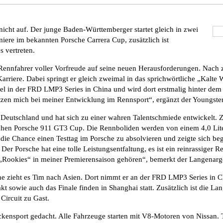
ht auf. Der junge Baden-Württemberger startet gleich in zwei
miere im bekannten Porsche Carrera Cup, zusätzlich ist
 vertreten.
ge Rennfahrer voller Vorfreude auf seine neuen Herausforderungen. N
rriere. Dabei springt er gleich zweimal in das sprichwörtliche „Kalte
llel in der FRD LMP3 Series in China und wird dort erstmalig hinter dem
tzen mich bei meiner Entwicklung im Rennsport“, ergänzt der Youngster
 Deutschland und hat sich zu einer wahren Talentschmiede entwickelt.
tlichen Porsche 911 GT3 Cup. Die Rennboliden werden von einem 4,0 Li
die Chance einen Testtag im Porsche zu absolvieren und zeigte sich bege
er Porsche hat eine tolle Leistungsentfaltung, es ist ein reinrassiger
Rookies“ in meiner Premierensaison gehören“, bemerkt der Langenarge
 zieht es Tim nach Asien. Dort nimmt er an der FRD LMP3 Series in Chi
kt sowie auch das Finale finden in Shanghai statt. Zusätzlich ist die L
Circuit zu Gast.
eckensport gedacht. Alle Fahrzeuge starten mit V8-Motoren von Nissan. 