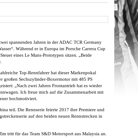
ach zwei spannenden Jahren in der ADAC TCR Germany
 Wasser“. Während er in Europa im Porsche Carrera Cup
 Steuer eines Le Mans-Prototypen sitzen. „Beide
.
 Zahlreiche Top-Rennfahrer hat dieser Markenpokal
ter großen Sechszylinder-Boxermotor mit 485 PS
istert: „Nach zwei Jahren Frontantrieb hat es wieder
 Rennwagen. Ich freue mich auf die Zusammenarbeit mit
ner hochmotiviert.
na teil. Die Rennserie feierte 2017 ihre Premiere und
angstreckenserie auf den beiden neuen Rennstrecken in
Tim tritt für das Team S&D Motorsport aus Malaysia an.