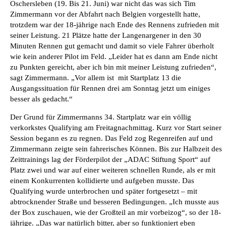
Oschersleben (19. Bis 21. Juni) war nicht das was sich Tim
Zimmermann vor der Abfahrt nach Belgien vorgestellt hatte,
trotzdem war der 18-jährige nach Ende des Rennens zufrieden mit
seiner Leistung. 21 Plätze hatte der Langenargener in den 30
Minuten Rennen gut gemacht und damit so viele Fahrer überholt
wie kein anderer Pilot im Feld. „Leider hat es dann am Ende nicht
zu Punkten gereicht, aber ich bin mit meiner Leistung zufrieden“,
sagt Zimmermann. „Vor allem ist
mit Startplatz 13 die
Ausgangssituation für Rennen drei am Sonntag jetzt um einiges
besser als gedacht.“
Der Grund für Zimmermanns 34. Startplatz war ein völlig
verkorkstes Qualifying am Freitagnachmittag. Kurz vor Start seiner
Session begann es zu regnen. Das Feld zog Regenreifen auf und
Zimmermann zeigte sein fahrerisches Können. Bis zur Halbzeit des
Zeittrainings lag der Förderpilot der „ADAC Stiftung Sport“ auf
Platz zwei und war auf einer weiteren schnellen Runde, als er mit
einem Konkurrenten kollidierte und aufgeben musste. Das
Qualifying wurde unterbrochen und später fortgesetzt – mit
abtrocknender Straße und besseren Bedingungen. „Ich musste aus
der Box zuschauen, wie der Großteil an mir vorbeizog“, so der 18-
jährige. „Das war natürlich bitter, aber so funktioniert eben