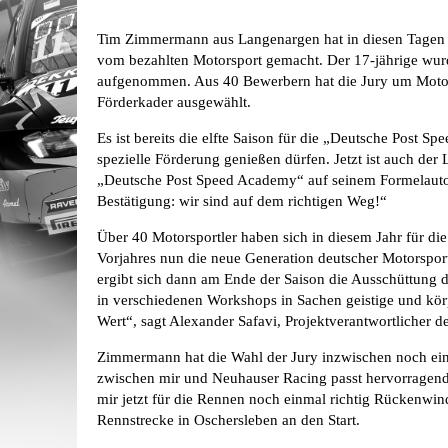
Tim Zimmermann aus Langenargen hat in diesen Tagen e
vom bezahlten Motorsport gemacht. Der 17-jährige wur
aufgenommen. Aus 40 Bewerbern hat die Jury um Moto
Förderkader ausgewählt.
Es ist bereits die elfte Saison für die „Deutsche Post
spezielle Förderung genießen dürfen. Jetzt ist auch de
„Deutsche Post Speed Academy“ auf seinem Formelauto.
Bestätigung: wir sind auf dem richtigen Weg!“
Über 40 Motorsportler haben sich in diesem Jahr für di
Vorjahres nun die neue Generation deutscher Motorspo
ergibt sich dann am Ende der Saison die Ausschüttung 
in verschiedenen Workshops in Sachen geistige und kör
Wert“, sagt Alexander Safavi, Projektverantwortlicher
Zimmermann hat die Wahl der Jury inzwischen noch einm
zwischen mir und Neuhauser Racing passt hervorragend
mir jetzt für die Rennen noch einmal richtig Rückenwi
Rennstrecke in Oschersleben an den Start.