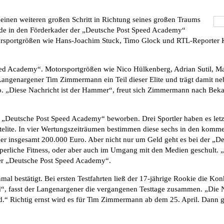
inen weiteren großen Schritt in Richtung seines großen Traums
de in den Förderkader der „Deutsche Post Speed Academy“
rsportgrößen wie Hans-Joachim Stuck, Timo Glock und RTL-Reporter 
 Speed Academy“. Motorsportgrößen wie Nico Hülkenberg, Adrian Sutil, M
r Langenargener Tim Zimmermann ein Teil dieser Elite und trägt damit n
 „Diese Nachricht ist der Hammer“, freut sich Zimmermann nach Bekann
e „Deutsche Post Speed Academy“ beworben. Drei Sportler haben es letzt
rtelite. In vier Wertungszeiträumen bestimmen diese sechs in den kom
der insgesamt 200.000 Euro. Aber nicht nur um Geld geht es bei der 
perliche Fitness, oder aber auch im Umgang mit den Medien geschult. „
 der „Deutsche Post Speed Academy“.
al bestätigt. Bei ersten Testfahrten ließ der 17-jährige Rookie die K
“, fasst der Langenargener die vergangenen Testtage zusammen. „Die 
nd.“ Richtig ernst wird es für Tim Zimmermann ab dem 25. April. Dann