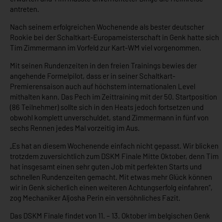
antreten.
Nach seinem erfolgreichen Wochenende als bester deutscher
Rookie bei der Schaltkart-Europameisterschaft in Genk hatte sich
Tim Zimmermann im Vorfeld zur Kart-WM viel vorgenommen.
Mit seinen Rundenzeiten in den freien Trainings bewies der
angehende Formelpilot, dass er in seiner Schaltkart-
Premierensaison auch auf höchstem internationalen Level
mithalten kann. Das Pech im Zeittraining mit der 50. Startposition
(86 Teilnehmer) sollte sich in den Heats jedoch fortsetzen und
obwohl komplett unverschuldet, stand Zimmermann in fünf von
sechs Rennen jedes Mal vorzeitig im Aus.
„Es hat an diesem Wochenende einfach nicht gepasst. Wir blicken
trotzdem zuversichtlich zum DSKM Finale Mitte Oktober, denn Tim
hat insgesamt einen sehr guten Job mit perfekten Starts und
schnellen Rundenzeiten gemacht. Mit etwas mehr Glück können
wir in Genk sicherlich einen weiteren Achtungserfolg einfahren“,
zog Mechaniker Aljosha Perin ein versöhnliches Fazit.
Das DSKM Finale findet von 11. – 13. Oktober im belgischen Genk