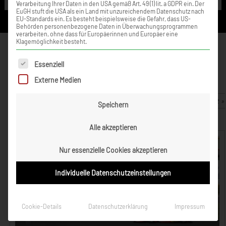
Verarbeitung Ihrer Daten in den USA gemäß Art. 49 (1) lit. a GDPR ein. Der
EuGH stuft die USA als ein Land mit unzureichendem Datenschutz nach
EU-Standards ein. Es besteht beispielsweise die Gefahr, dass US-
Behörden personenbezogene Daten in Überwachungsprogrammen
verarbeiten, ohne dass für Europäerinnen und Europäer eine
Klagemöglichkeit besteht.
WM Varennes: Ausfallpech für
Tim Zimmermann nach
Es folgt eine Liste der Service-Gruppen, für die eine Einwilligung ert
Essenziell
verregnetem Zeittraining
Externe Medien
24. September 2013
Zurück zur Artikelübersicht »
Speichern
Alle akzeptieren
Nur essenzielle Cookies akzeptieren
Individuelle Datenschutzeinstellungen
Cookie-Details
Datenschutzerklärung
Impressum