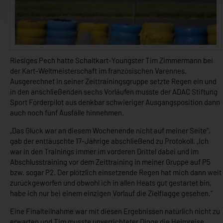
Riesiges Pech hatte Schaltkart-Youngster Tim Zimmermann bei
der Kart-Weltmeisterschaft im französischen Varennes.
Ausgerechnet in seiner Zeittrainingsgruppe setzte Regen ein und
in den anschließenden sechs Vorläufen musste der ADAC Stiftung
Sport Förderpilot aus denkbar schwieriger Ausgangsposition dann
auch noch fünf Ausfälle hinnehmen.
„Das Glück war an diesem Wochenende nicht auf meiner Seite“,
gab der enttäuschte 17-Jährige abschließend zu Protokoll. „Ich
war in den Trainings immer im vorderen Drittel dabei und im
Abschlusstraining vor dem Zeittraining in meiner Gruppe auf P5
bzw. sogar P2. Der plötzlich einsetzende Regen hat mich dann weit
zurückgeworfen und obwohl ich in allen Heats gut gestartet bin,
habe ich nur bei einem einzigen Vorlauf die Zielflagge gesehen.“
Eine Finalteilnahme war mit diesen Ergebnissen natürlich nicht zu
erwarten und Tim musste unverrichteter Dinge die Heimreise