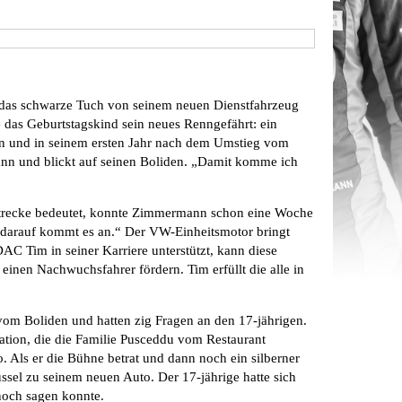
das schwarze Tuch von seinem neuen Dienstfahrzeug
e das Geburtstagskind sein neues Renngefährt: ein
n und in seinem ersten Jahr nach dem Umstieg vom
ann und blickt auf seinen Boliden. „Damit komme ich
Strecke bedeutet, konnte Zimmermann schon eine Woche
, darauf kommt es an.“ Der VW-Einheitsmotor bringt
DAC Tim in seiner Karriere unterstützt, kann diese
einen Nachwuchsfahrer fördern. Tim erfüllt die alle in
vom Boliden und hatten zig Fragen an den 17-jährigen.
ation, die die Familie Pusceddu vom Restaurant
. Als er die Bühne betrat und dann noch ein silberner
üssel zu seinem neuen Auto. Der 17-jährige hatte sich
 noch sagen konnte.