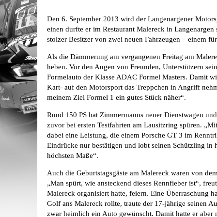
Den 6. September 2013 wird der Langenargener Motors
einen durfte er im Restaurant Malereck in Langenargen s
stolzer Besitzer von zwei neuen Fahrzeugen – einem für
Als die Dämmerung am vergangenen Freitag am Malerec
heben. Vor den Augen von Freunden, Unterstützern seine
Formelauto der Klasse ADAC Formel Masters. Damit wil
Kart- auf den Motorsport das Treppchen in Angriff neh
meinem Ziel Formel 1 ein gutes Stück näher“.
Rund 150 PS hat Zimmermanns neuer Dienstwagen und b
zuvor bei ersten Testfahrten am Lausitzring spüren. „
dabei eine Leistung, die einem Porsche GT 3 im Renntrim
Eindrücke nur bestätigen und lobt seinen Schützling in 
höchsten Maße“.
Auch die Geburtstagsgäste am Malereck waren von dem R
„Man spürt, wie ansteckend dieses Rennfieber ist“, fr
Malereck organisiert hatte, feiern. Eine Überraschung h
Golf ans Malereck rollte, traute der 17-jährige seinen 
zwar heimlich ein Auto gewünscht. Damit hatte er aber 