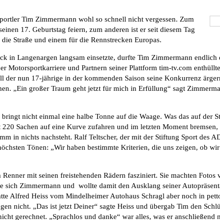
portler Tim Zimmermann wohl so schnell nicht vergessen. Zum
einen 17. Geburtstag feiern, zum anderen ist er seit diesem Tag
 die Straße und einem für die Rennstrecken Europas.
k in Langenargen langsam einsetzte, durfte Tim Zimmermann endlich 
r Motorsportkarriere und Partnern seiner Plattform tim-tv.com enthüllt
l der nun 17-jährige in der kommenden Saison seine Konkurrenz ärger
men. „Ein großer Traum geht jetzt für mich in Erfüllung“ sagt Zimmerm
ringt nicht einmal eine halbe Tonne auf die Waage. Was das auf der 
Mit 220 Sachen auf eine Kurve zufahren und im letzten Moment bremsen
m in nichts nachsteht. Ralf Teltscher, der mit der Stiftung Sport des A
höchsten Tönen: „Wir haben bestimmte Kriterien, die uns zeigen, ob wir 
enner mit seinen freistehenden Rädern fasziniert. Sie machten Fotos 
eute sich Zimmermann und wollte damit den Ausklang seiner Autopräsent
atte Alfred Heiss vom Mindelheimer Autohaus Schragl aber noch in petto
Augen nicht. „Das ist jetzt Deiner“ sagte Heiss und übergab Tim den Schl
nicht gerechnet. „Sprachlos und danke“ war alles, was er anschließend