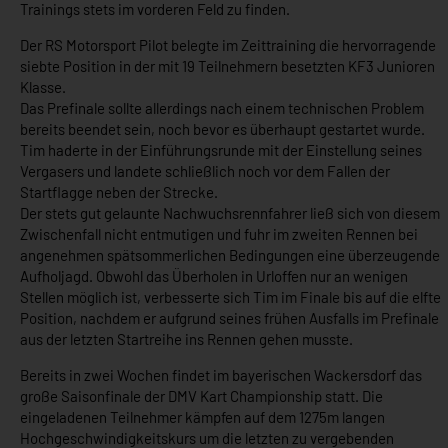
Trainings stets im vorderen Feld zu finden.
Der RS Motorsport Pilot belegte im Zeittraining die hervorragende
siebte Position in der mit 19 Teilnehmern besetzten KF3 Junioren
Klasse.
Das Prefinale sollte allerdings nach einem technischen Problem
bereits beendet sein, noch bevor es überhaupt gestartet wurde.
Tim haderte in der Einführungsrunde mit der Einstellung seines
Vergasers und landete schließlich noch vor dem Fallen der
Startflagge neben der Strecke.
Der stets gut gelaunte Nachwuchsrennfahrer ließ sich von diesem
Zwischenfall nicht entmutigen und fuhr im zweiten Rennen bei
angenehmen spätsommerlichen Bedingungen eine überzeugende
Aufholjagd. Obwohl das Überholen in Urloffen nur an wenigen
Stellen möglich ist, verbesserte sich Tim im Finale bis auf die elfte
Position, nachdem er aufgrund seines frühen Ausfalls im Prefinale
aus der letzten Startreihe ins Rennen gehen musste.
Bereits in zwei Wochen findet im bayerischen Wackersdorf das
große Saisonfinale der DMV Kart Championship statt. Die
eingeladenen Teilnehmer kämpfen auf dem 1275m langen
Hochgeschwindigkeitskurs um die letzten zu vergebenden