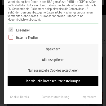
Verarbeitung Ihrer Daten in den USA gemäß Art. 49 (1) lit. a GDPR ein. Der
EuGH stuft die USA als ein Land mit unzureichendem Datenschutz nach
EU-Standards ein. Es besteht beispielsweise die Gefahr, dass US-
Behörden personenbezogene Daten in Überwachungsprogrammen
verarbeiten, ohne dass für Europäerinnen und Europäer eine
Klagemöglichkeit besteht.
Tim Zimmermann – Fahrspaß in
Urloffen
Es folgt eine Liste der Service-Gruppen, für die eine Einwilligung ert
Essenziell
Externe Medien
14. September 2009
Zurück zur Artikelübersicht »
Speichern
Alle akzeptieren
Nur essenzielle Cookies akzeptieren
Individuelle Datenschutzeinstellungen
Cookie-Details
Datenschutzerklärung
Impressum