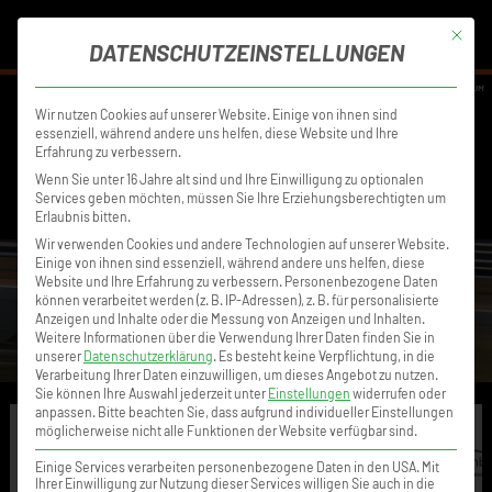
MENÜ
Mit die
DATENSCHUTZEINSTELLUNGEN
DISCLAIMER
DATENSCHUTZ
IMPRESSUM
Wir nutzen Cookies auf unserer Website. Einige von ihnen sind
essenziell, während andere uns helfen, diese Website und Ihre
Erfahrung zu verbessern.
Wenn Sie unter 16 Jahre alt sind und Ihre Einwilligung zu optionalen
Services geben möchten, müssen Sie Ihre Erziehungsberechtigten um
Erlaubnis bitten.
Wir verwenden Cookies und andere Technologien auf unserer Website.
Einige von ihnen sind essenziell, während andere uns helfen, diese
Website und Ihre Erfahrung zu verbessern.
Personenbezogene Daten
können verarbeitet werden (z. B. IP-Adressen), z. B. für personalisierte
Anzeigen und Inhalte oder die Messung von Anzeigen und Inhalten.
Weitere Informationen über die Verwendung Ihrer Daten finden Sie in
unserer
Datenschutzerklärung
.
Es besteht keine Verpflichtung, in die
Verarbeitung Ihrer Daten einzuwilligen, um dieses Angebot zu nutzen.
Sie können Ihre Auswahl jederzeit unter
Einstellungen
widerrufen oder
anpassen.
Bitte beachten Sie, dass aufgrund individueller Einstellungen
möglicherweise nicht alle Funktionen der Website verfügbar sind.
Einige Services verarbeiten personenbezogene Daten in den USA. Mit
Ihrer Einwilligung zur Nutzung dieser Services willigen Sie auch in die