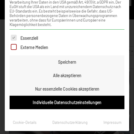
Verarbeitung Ihrer Daten in den USA gemäß Art. 49 (1) lit. a GDPR ein. Der
EuGH stuft die USA als ein Land mit unzureichendem Datenschutz nach
EU-Standards ein. Es besteht beispielsweise die Gefahr, dass US-
Behörden personenbezogene Daten in Überwachungsprogrammen
verarbeiten, ohne dass für Europäerinnen und Europäer eine
Klagemöglichkeit besteht.
Tim Zimmermann –
Hitzeschlacht in Wackersdorf
Es folgt eine Liste der Service-Gruppen, für die eine Einwilligung ert
Essenziell
Externe Medien
25. Mai 2009
Zurück zur Artikelübersicht »
Speichern
Alle akzeptieren
Nur essenzielle Cookies akzeptieren
Individuelle Datenschutzeinstellungen
Cookie-Details
Datenschutzerklärung
Impressum