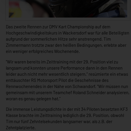
Das zweite Rennen zur DMV Kart Championship auf dem
Hochgeschwindigkeitskurs in Wackersdorf war für alle Beteiligten
aufgrund der sommerlichen Hitze sehr anstrengend. Tim
Zimmermann trotzte zwar den heißen Bedingungen, erlebte aber
ein weniger erfolgreiches Wochenende.
“Wir waren bereits im Zeittraining mit der 29. Position viel zu
langsam und konnten unsere Performance dann in den Rennen
leider auch nicht mehr wesentlich steigern.” resümierte ein etwas
enttäuschter RS Motorsport Pilot die Geschehnisse des
Rennwochenendes in der Nähe von Schwandorf. “Wir müssen nun
gemeinsam mit unserem Teamchef Roland Schneider analysieren,
woran es genau gelegen hat.”
Die immense Leistungsdichte in der mit 34 Piloten besetzten KF3
Klasse brachte im Zeittraining lediglich die 29. Position, obwohl
Tim nur fünf Zehntelsekunden langsamer war, als z.B. der
Zehntplatzierte.