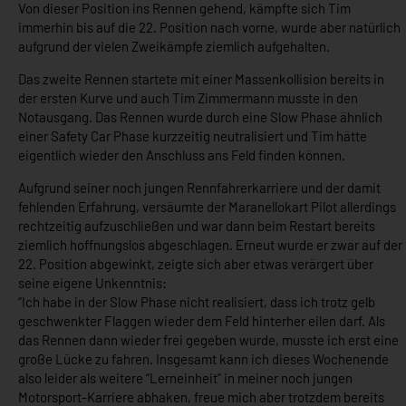
Von dieser Position ins Rennen gehend, kämpfte sich Tim
immerhin bis auf die 22. Position nach vorne, wurde aber natürlich
aufgrund der vielen Zweikämpfe ziemlich aufgehalten.
Das zweite Rennen startete mit einer Massenkollision bereits in
der ersten Kurve und auch Tim Zimmermann musste in den
Notausgang. Das Rennen wurde durch eine Slow Phase ähnlich
einer Safety Car Phase kurzzeitig neutralisiert und Tim hätte
eigentlich wieder den Anschluss ans Feld finden können.
Aufgrund seiner noch jungen Rennfahrerkarriere und der damit
fehlenden Erfahrung, versäumte der Maranellokart Pilot allerdings
rechtzeitig aufzuschließen und war dann beim Restart bereits
ziemlich hoffnungslos abgeschlagen. Erneut wurde er zwar auf der
22. Position abgewinkt, zeigte sich aber etwas verärgert über
seine eigene Unkenntnis:
“Ich habe in der Slow Phase nicht realisiert, dass ich trotz gelb
geschwenkter Flaggen wieder dem Feld hinterher eilen darf. Als
das Rennen dann wieder frei gegeben wurde, musste ich erst eine
große Lücke zu fahren. Insgesamt kann ich dieses Wochenende
also leider als weitere “Lerneinheit” in meiner noch jungen
Motorsport-Karriere abhaken, freue mich aber trotzdem bereits