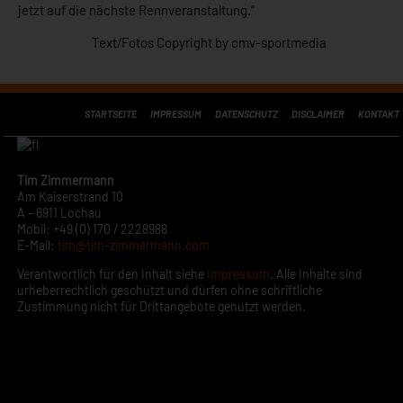
jetzt auf die nächste Rennveranstaltung.”
Text/Fotos Copyright by cmv-sportmedia
STARTSEITE
IMPRESSUM
DATENSCHUTZ
DISCLAIMER
KONTAKT
Tim Zimmermann
Am Kaiserstrand 10
A – 6911 Lochau
Mobil: +49 (0) 170 / 2228988
E-Mail:
tim@tim-zimmermann.com
Verantwortlich für den Inhalt siehe
Impressum
. Alle Inhalte sind
urheberrechtlich geschützt und dürfen ohne schriftliche
Zustimmung nicht für Drittangebote genutzt werden.