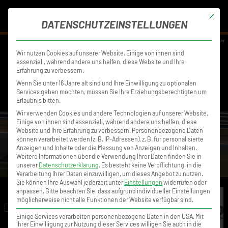
MENÜ
Mit die
DATENSCHUTZEINSTELLUNGEN
DISCLAIMER
DATENSCHUTZ
IMPRESSUM
Wir nutzen Cookies auf unserer Website. Einige von ihnen sind
essenziell, während andere uns helfen, diese Website und Ihre
Erfahrung zu verbessern.
Wenn Sie unter 16 Jahre alt sind und Ihre Einwilligung zu optionalen
Services geben möchten, müssen Sie Ihre Erziehungsberechtigten um
Erlaubnis bitten.
Wir verwenden Cookies und andere Technologien auf unserer Website.
Einige von ihnen sind essenziell, während andere uns helfen, diese
Website und Ihre Erfahrung zu verbessern.
Personenbezogene Daten
können verarbeitet werden (z. B. IP-Adressen), z. B. für personalisierte
Anzeigen und Inhalte oder die Messung von Anzeigen und Inhalten.
Weitere Informationen über die Verwendung Ihrer Daten finden Sie in
unserer
Datenschutzerklärung
.
Es besteht keine Verpflichtung, in die
Verarbeitung Ihrer Daten einzuwilligen, um dieses Angebot zu nutzen.
Sie können Ihre Auswahl jederzeit unter
Einstellungen
widerrufen oder
anpassen.
Bitte beachten Sie, dass aufgrund individueller Einstellungen
möglicherweise nicht alle Funktionen der Website verfügbar sind.
Einige Services verarbeiten personenbezogene Daten in den USA. Mit
Ihrer Einwilligung zur Nutzung dieser Services willigen Sie auch in die