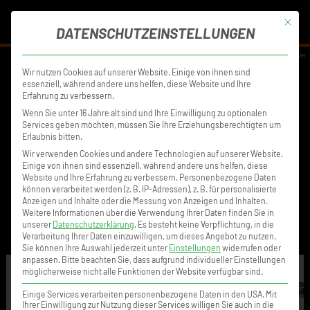
MENÜ
Mit die
DATENSCHUTZEINSTELLUNGEN
DISCLAIMER
DATENSCHUTZ
IMPRESSUM
Wir nutzen Cookies auf unserer Website. Einige von ihnen sind
essenziell, während andere uns helfen, diese Website und Ihre
Erfahrung zu verbessern.
Wenn Sie unter 16 Jahre alt sind und Ihre Einwilligung zu optionalen
Services geben möchten, müssen Sie Ihre Erziehungsberechtigten um
Erlaubnis bitten.
Wir verwenden Cookies und andere Technologien auf unserer Website.
Einige von ihnen sind essenziell, während andere uns helfen, diese
Website und Ihre Erfahrung zu verbessern.
Personenbezogene Daten
können verarbeitet werden (z. B. IP-Adressen), z. B. für personalisierte
Anzeigen und Inhalte oder die Messung von Anzeigen und Inhalten.
Weitere Informationen über die Verwendung Ihrer Daten finden Sie in
unserer
Datenschutzerklärung
.
Es besteht keine Verpflichtung, in die
Verarbeitung Ihrer Daten einzuwilligen, um dieses Angebot zu nutzen.
Sie können Ihre Auswahl jederzeit unter
Einstellungen
widerrufen oder
anpassen.
Bitte beachten Sie, dass aufgrund individueller Einstellungen
möglicherweise nicht alle Funktionen der Website verfügbar sind.
Einige Services verarbeiten personenbezogene Daten in den USA. Mit
Ihrer Einwilligung zur Nutzung dieser Services willigen Sie auch in die