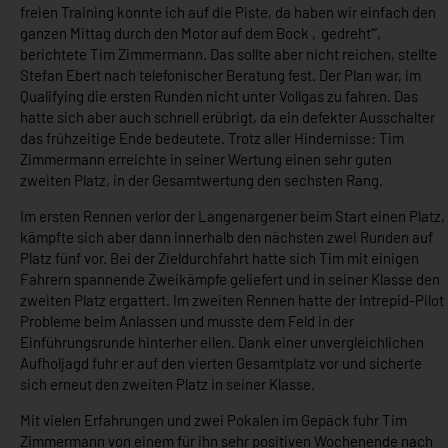
freien Training konnte ich auf die Piste, da haben wir einfach den
ganzen Mittag durch den Motor auf dem Bock ‚gedreht‘“,
berichtete Tim Zimmermann. Das sollte aber nicht reichen, stellte
Stefan Ebert nach telefonischer Beratung fest. Der Plan war, im
Qualifying die ersten Runden nicht unter Vollgas zu fahren. Das
hatte sich aber auch schnell erübrigt, da ein defekter Ausschalter
das frühzeitige Ende bedeutete. Trotz aller Hindernisse: Tim
Zimmermann erreichte in seiner Wertung einen sehr guten
zweiten Platz, in der Gesamtwertung den sechsten Rang.
Im ersten Rennen verlor der Langenargener beim Start einen Platz,
kämpfte sich aber dann innerhalb den nächsten zwei Runden auf
Platz fünf vor. Bei der Zieldurchfahrt hatte sich Tim mit einigen
Fahrern spannende Zweikämpfe geliefert und in seiner Klasse den
zweiten Platz ergattert. Im zweiten Rennen hatte der Intrepid-Pilot
Probleme beim Anlassen und musste dem Feld in der
Einführungsrunde hinterher eilen. Dank einer unvergleichlichen
Aufholjagd fuhr er auf den vierten Gesamtplatz vor und sicherte
sich erneut den zweiten Platz in seiner Klasse.
Mit vielen Erfahrungen und zwei Pokalen im Gepäck fuhr Tim
Zimmermann von einem für ihn sehr positiven Wochenende nach