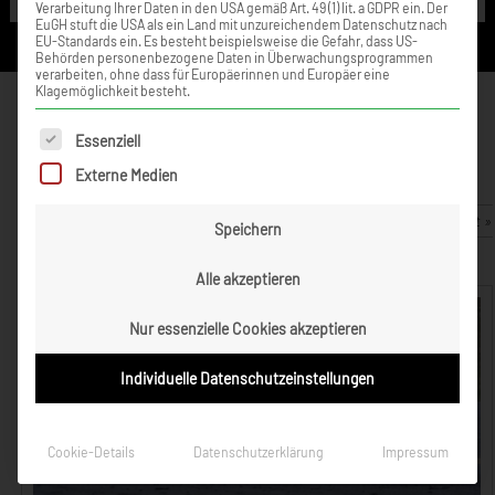
Verarbeitung Ihrer Daten in den USA gemäß Art. 49 (1) lit. a GDPR ein. Der
EuGH stuft die USA als ein Land mit unzureichendem Datenschutz nach
EU-Standards ein. Es besteht beispielsweise die Gefahr, dass US-
Behörden personenbezogene Daten in Überwachungsprogrammen
verarbeiten, ohne dass für Europäerinnen und Europäer eine
Klagemöglichkeit besteht.
Bopfingen: Rennerfolg statt
Trainingsrunden für Tim
Es folgt eine Liste der Service-Gruppen, für die eine Einwilligung ert
Essenziell
Zimmermann
Externe Medien
16. Juni 2008
Zurück zur Artikelübersicht »
Speichern
Alle akzeptieren
Nur essenzielle Cookies akzeptieren
Individuelle Datenschutzeinstellungen
Cookie-Details
Datenschutzerklärung
Impressum